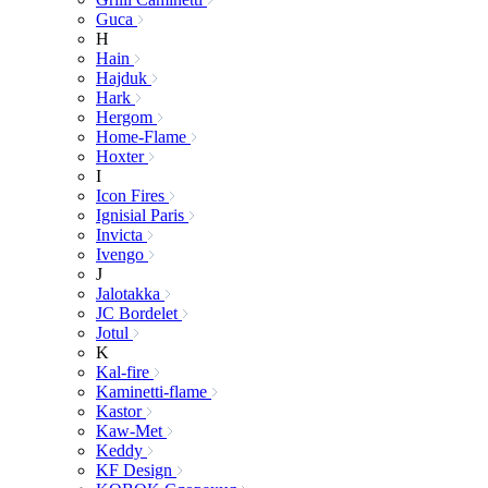
Guca
H
Hain
Hajduk
Hark
Hergom
Home-Flame
Hoxter
I
Icon Fires
Ignisial Paris
Invicta
Ivengo
J
Jalotakka
JC Bordelet
Jotul
K
Kal-fire
Kaminetti-flame
Kastor
Kaw-Met
Keddy
KF Design