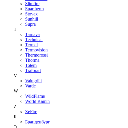
Slimfire
Spartherm
Stovax
Sunhill
Supra
T
Tarnava
Technical
Termal
Termovision
Thermorossi
Thorma
Totem
Traforart
V
Valugrilli
Varde
W
WildFlame
World Kamin
Z
ZeFire
Б
Бранденбург
Э