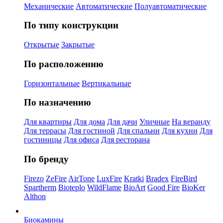
Механические
Автоматические
Полуавтоматические
По типу конструкции
Открытые
Закрытые
По расположению
Горизонтальные
Вертикальные
По назначению
Для квартиры
Для дома
Для дачи
Уличные
На веранду
Для террасы
Для гостиной
Для спальни
Для кухни
Для
гостиницы
Для офиса
Для ресторана
По бренду
Firezo
ZeFire
AirTone
LuxFire
Kratki
Bradex
FireBird
Spartherm
Bioteplo
WildFlame
BioArt
Good Fire
BioKer
Althon
Биокамины