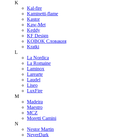
K
Kal-fire
Kaminetti-flame
Kastor
Kaw-Met
Keddy
KF Design
KOBOK Словакия
Kratki
L
La Nordica
La Romaine
Laminox
Larearte
Laudel
Liseo
LuxFire
M
Madeira
Maestro
MCZ
Moretti Camini
N
Nestor Martin
NeverDark