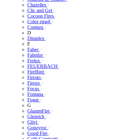
Chazelles
Clic and Get
Cocoon Fires
Color emajl
Contura
D
Dimplex
F
Faber
Fabrilor
Ferlux
FEUERBACH
FireBird
Firesto
Firezo
Focus
Fontana
Fugar
G
GlammFire
Glenrich
Glivi
Gonzyroc
Good Fire
Grilli Caminetti