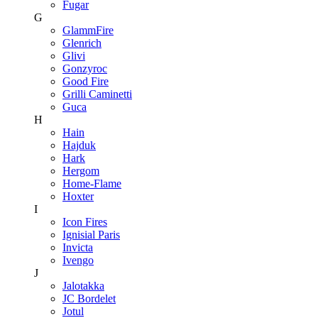
Fugar
G
GlammFire
Glenrich
Glivi
Gonzyroc
Good Fire
Grilli Caminetti
Guca
H
Hain
Hajduk
Hark
Hergom
Home-Flame
Hoxter
I
Icon Fires
Ignisial Paris
Invicta
Ivengo
J
Jalotakka
JC Bordelet
Jotul