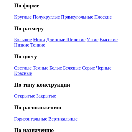
По форме
Круглые
Полукруглые
Прямоугольные
Плоские
По размеру
Большие
Мини
Длинные
Широкие
Узкие
Высокие
Низкие
Тонкие
По цвету
Светлые
Темные
Белые
Бежевые
Серые
Черные
Красные
По типу конструкции
Открытые
Закрытые
По расположению
Горизонтальные
Вертикальные
По назначению