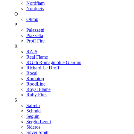
Nordflam
Nordpeis
O
Olimp
P
Palazzetti
Piazzetta
Proff Fire
R
RAIS
Real Flame
RG di Romagnioli e Giardini
Richard Le Droff
Rocal
Romotop
RoodLine
Royal Flame
Ruby Fires
S
Safretti
Schmid
Seguin
Sergio Leoni
Sideros
Silver Smith