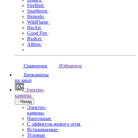
FireBird
Spartherm
Bioteplo
WildFlame
BioArt
Good Fire
BioKer
Althon
Сравнения
Избранное
Биокамины
на заказ
Электро-
камины
Назад
Электро-
камины
Напольные
С эффектом живого огня
Встраиваемые
Угловые