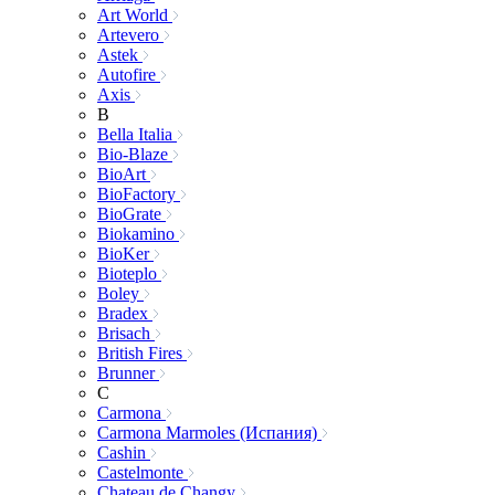
Art World
Artevero
Astek
Autofire
Axis
B
Bella Italia
Bio-Blaze
BioArt
BioFactory
BioGrate
Biokamino
BioKer
Bioteplo
Boley
Bradex
Brisach
British Fires
Brunner
C
Carmona
Carmona Marmoles (Испания)
Cashin
Castelmonte
Chateau de Changy