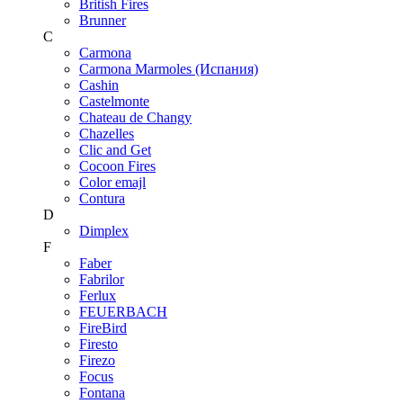
British Fires
Brunner
C
Carmona
Carmona Marmoles (Испания)
Cashin
Castelmonte
Chateau de Changy
Chazelles
Clic and Get
Cocoon Fires
Color emajl
Contura
D
Dimplex
F
Faber
Fabrilor
Ferlux
FEUERBACH
FireBird
Firesto
Firezo
Focus
Fontana