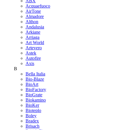
ABX
Acquaefuoco
AirTone
Almadore
Althon
Andalusia
Arkiane
Arriaga
Art World
Artevero
Astek
Autofire
Axis
B
Bella Italia
Bio-Blaze
BioArt
BioFactory
BioGrate
Biokamino
BioKer
Bioteplo
Boley
Bradex
Brisach