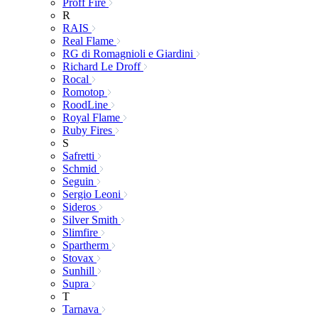
Proff Fire
R
RAIS
Real Flame
RG di Romagnioli e Giardini
Richard Le Droff
Rocal
Romotop
RoodLine
Royal Flame
Ruby Fires
S
Safretti
Schmid
Seguin
Sergio Leoni
Sideros
Silver Smith
Slimfire
Spartherm
Stovax
Sunhill
Supra
T
Tarnava