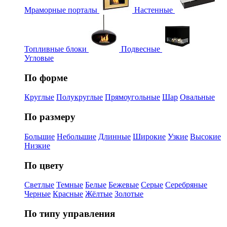
Мраморные порталы
Настенные
Топливные блоки
Подвесные
Угловые
По форме
Круглые
Полукруглые
Прямоугольные
Шар
Овальные
По размеру
Большие
Небольшие
Длинные
Широкие
Узкие
Высокие
Низкие
По цвету
Светлые
Темные
Белые
Бежевые
Серые
Серебряные
Черные
Красные
Жёлтые
Золотые
По типу управления