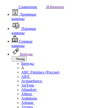
Сравнения
Избранное
Дровяные
камины
Паровые
камины
Газовые
камины
Бренды
Назад
Бренды
A
ABC Fireplace (Россия)
ABX
Acquaefuoco
AirTone
Almadore
Althon
Andalusia
Arkiane
Arriaga