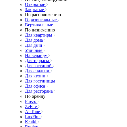
Открытые
Закрытые
По расположению
Горизонтальные
Вертикальные
По назначению
Для квартиры
Для дома
Для дачи
Уличные
На веранду
Для террасы
Для гостиной
Для спальни
Для кухни
Для гостиницы
Для офиса
Для ресторана
По бренду
Firezo
ZeFire
AirTone
LuxFire
Kratki
Bradex