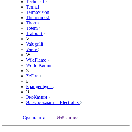
Technical
Termal
Termovision
Thermorossi
Thorma
Totem
Traforart
V
Valugrilli
Varde
W
WildFlame
World Kamin
Z
ZeFire
Б
Бранденбург
Э
ЭкоКамин
Электрокамины Electrolux
Сравнения
Избранное