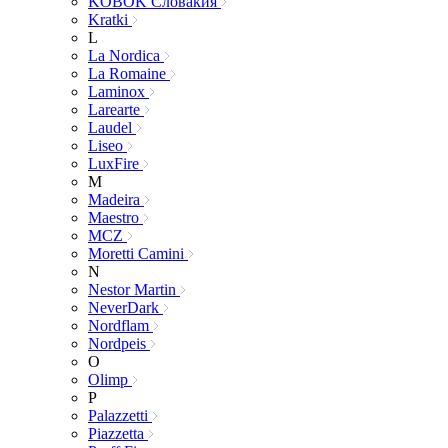
KOBOK Словакия
Kratki
L
La Nordica
La Romaine
Laminox
Larearte
Laudel
Liseo
LuxFire
M
Madeira
Maestro
MCZ
Moretti Camini
N
Nestor Martin
NeverDark
Nordflam
Nordpeis
O
Olimp
P
Palazzetti
Piazzetta