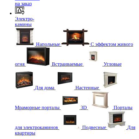
на заказ
Электро-
камины
Напольные
С эффектом живого
огня
Встраиваемые
Угловые
Для дома
Настенные
Мраморные порталы
3D
Порталы
для электрокаминов
Подвесные
Для
квартиры