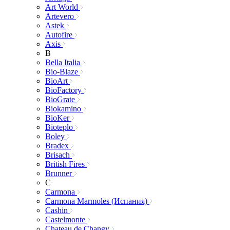
Art World
Artevero
Astek
Autofire
Axis
B
Bella Italia
Bio-Blaze
BioArt
BioFactory
BioGrate
Biokamino
BioKer
Bioteplo
Boley
Bradex
Brisach
British Fires
Brunner
C
Carmona
Carmona Marmoles (Испания)
Cashin
Castelmonte
Chateau de Changy