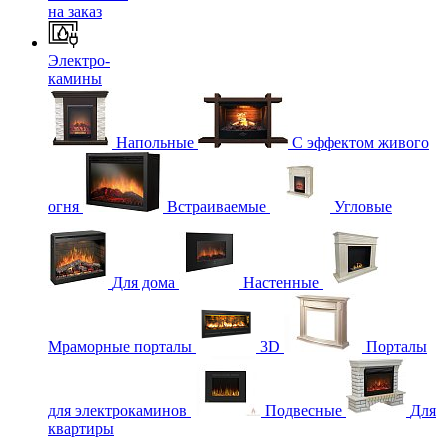
на заказ
Электро-
камины
Напольные
С эффектом живого
огня
Встраиваемые
Угловые
Для дома
Настенные
Мраморные порталы
3D
Порталы
для электрокаминов
Подвесные
Для
квартиры