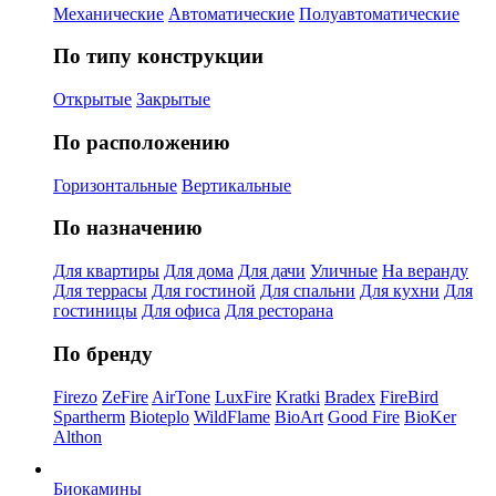
Механические
Автоматические
Полуавтоматические
По типу конструкции
Открытые
Закрытые
По расположению
Горизонтальные
Вертикальные
По назначению
Для квартиры
Для дома
Для дачи
Уличные
На веранду
Для террасы
Для гостиной
Для спальни
Для кухни
Для
гостиницы
Для офиса
Для ресторана
По бренду
Firezo
ZeFire
AirTone
LuxFire
Kratki
Bradex
FireBird
Spartherm
Bioteplo
WildFlame
BioArt
Good Fire
BioKer
Althon
Биокамины