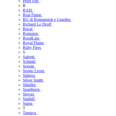
Proff Fire
R
RAIS
Real Flame
RG di Romagnioli e Giardini
Richard Le Droff
Rocal
Romotop
RoodLine
Royal Flame
Ruby Fires
S
Safretti
Schmid
Seguin
Sergio Leoni
Sideros
Silver Smith
Slimfire
Spartherm
Stovax
Sunhill
Supra
T
Tarnava