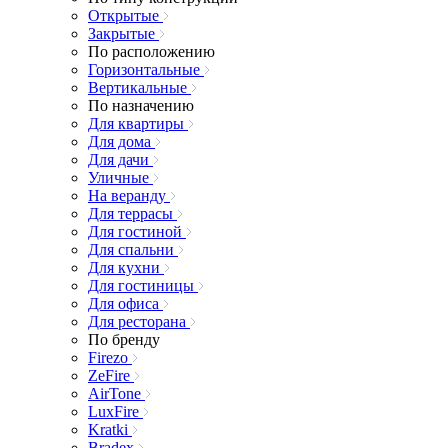
Открытые
Закрытые
По расположению
Горизонтальные
Вертикальные
По назначению
Для квартиры
Для дома
Для дачи
Уличные
На веранду
Для террасы
Для гостиной
Для спальни
Для кухни
Для гостиницы
Для офиса
Для ресторана
По бренду
Firezo
ZeFire
AirTone
LuxFire
Kratki
Bradex