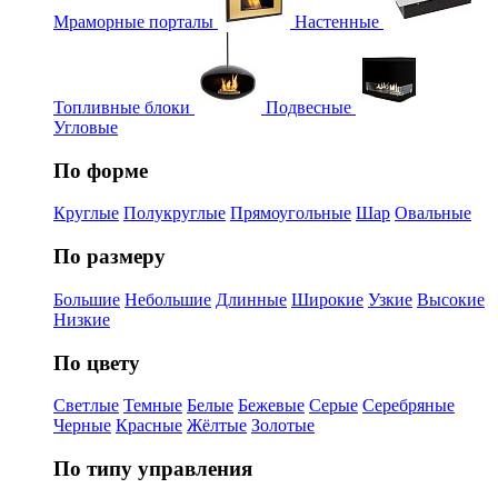
Мраморные порталы
Настенные
Топливные блоки
Подвесные
Угловые
По форме
Круглые
Полукруглые
Прямоугольные
Шар
Овальные
По размеру
Большие
Небольшие
Длинные
Широкие
Узкие
Высокие
Низкие
По цвету
Светлые
Темные
Белые
Бежевые
Серые
Серебряные
Черные
Красные
Жёлтые
Золотые
По типу управления