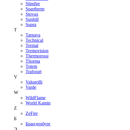
Slimfire
Spartherm
Stovax
Sunhill
Supra
T
Tarnava
Technical
Termal
Termovision
Thermorossi
Thorma
Totem
Traforart
V
Valugrilli
Varde
W
WildFlame
World Kamin
Z
ZeFire
Б
Бранденбург
Э