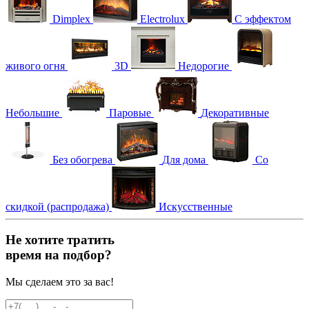
Dimplex
Electrolux
С эффектом
живого огня
3D
Недорогие
Небольшие
Паровые
Декоративные
Без обогрева
Для дома
Со
скидкой (распродажа)
Искусственные
Не хотите тратить
время на подбор?
Мы сделаем это за вас!