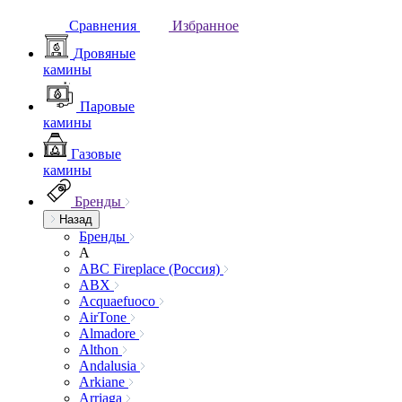
Сравнения
Избранное
Дровяные
камины
Паровые
камины
Газовые
камины
Бренды
Назад
Бренды
A
ABC Fireplace (Россия)
ABX
Acquaefuoco
AirTone
Almadore
Althon
Andalusia
Arkiane
Arriaga