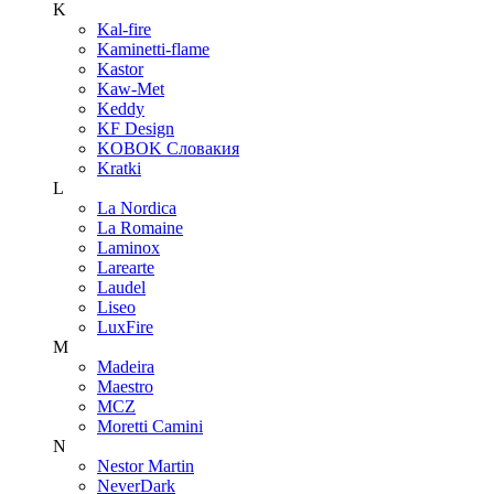
K
Kal-fire
Kaminetti-flame
Kastor
Kaw-Met
Keddy
KF Design
KOBOK Словакия
Kratki
L
La Nordica
La Romaine
Laminox
Larearte
Laudel
Liseo
LuxFire
M
Madeira
Maestro
MCZ
Moretti Camini
N
Nestor Martin
NeverDark