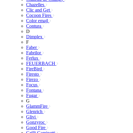
Chazelles
Clic and Get
Cocoon Fires
Color emajl
Contura
D
Dimplex
F
Faber
Fabrilor
Ferlux
FEUERBACH
FireBird
Firesto
Firezo
Focus
Fontana
Fugar
G
GlammFire
Glenrich
Glivi
Gonzyroc
Good Fire
Grilli Caminetti