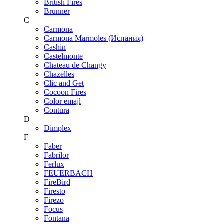
British Fires
Brunner
C
Carmona
Carmona Marmoles (Испания)
Cashin
Castelmonte
Chateau de Changy
Chazelles
Clic and Get
Cocoon Fires
Color emajl
Contura
D
Dimplex
F
Faber
Fabrilor
Ferlux
FEUERBACH
FireBird
Firesto
Firezo
Focus
Fontana