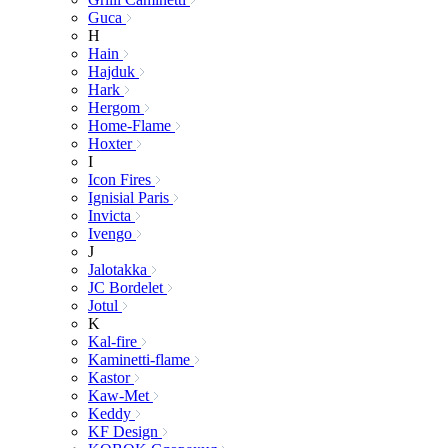
Guca
H
Hain
Hajduk
Hark
Hergom
Home-Flame
Hoxter
I
Icon Fires
Ignisial Paris
Invicta
Ivengo
J
Jalotakka
JC Bordelet
Jotul
K
Kal-fire
Kaminetti-flame
Kastor
Kaw-Met
Keddy
KF Design