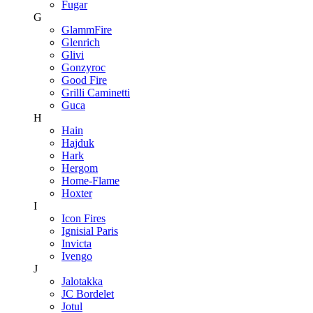
Fugar
G
GlammFire
Glenrich
Glivi
Gonzyroc
Good Fire
Grilli Caminetti
Guca
H
Hain
Hajduk
Hark
Hergom
Home-Flame
Hoxter
I
Icon Fires
Ignisial Paris
Invicta
Ivengo
J
Jalotakka
JC Bordelet
Jotul