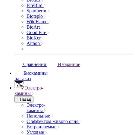
FireBird
Spartherm
Bioteplo
WildFlame
BioArt
Good Fire
BioKer
Althon
Сравнения
Избранное
Биокамины
на заказ
Электро-
камины
Назад
Электро-
камины
Напольные
С эффектом живого огня
Встраиваемые
Угловые