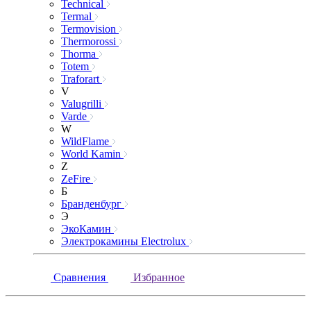
Technical
Termal
Termovision
Thermorossi
Thorma
Totem
Traforart
V
Valugrilli
Varde
W
WildFlame
World Kamin
Z
ZeFire
Б
Бранденбург
Э
ЭкоКамин
Электрокамины Electrolux
Сравнения
Избранное