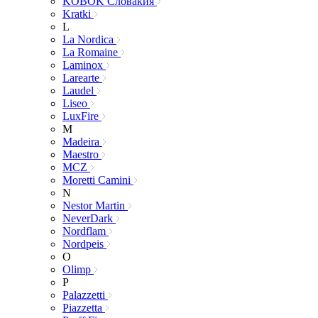
KOBOK Словакия
Kratki
L
La Nordica
La Romaine
Laminox
Larearte
Laudel
Liseo
LuxFire
M
Madeira
Maestro
MCZ
Moretti Camini
N
Nestor Martin
NeverDark
Nordflam
Nordpeis
O
Olimp
P
Palazzetti
Piazzetta