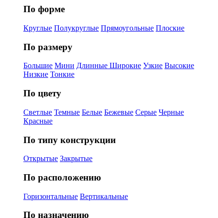
По форме
Круглые
Полукруглые
Прямоугольные
Плоские
По размеру
Большие
Мини
Длинные
Широкие
Узкие
Высокие
Низкие
Тонкие
По цвету
Светлые
Темные
Белые
Бежевые
Серые
Черные
Красные
По типу конструкции
Открытые
Закрытые
По расположению
Горизонтальные
Вертикальные
По назначению