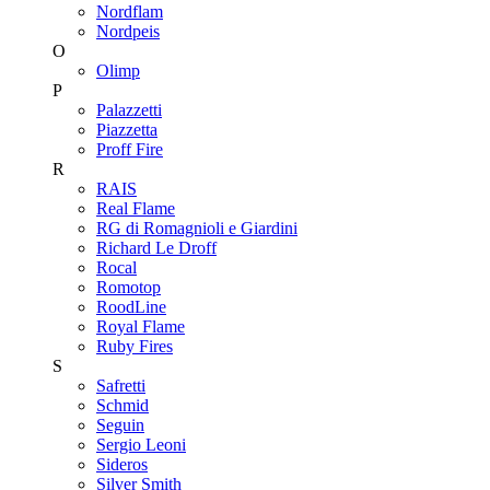
Nordflam
Nordpeis
O
Olimp
P
Palazzetti
Piazzetta
Proff Fire
R
RAIS
Real Flame
RG di Romagnioli e Giardini
Richard Le Droff
Rocal
Romotop
RoodLine
Royal Flame
Ruby Fires
S
Safretti
Schmid
Seguin
Sergio Leoni
Sideros
Silver Smith