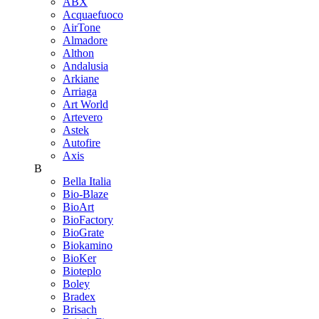
ABX
Acquaefuoco
AirTone
Almadore
Althon
Andalusia
Arkiane
Arriaga
Art World
Artevero
Astek
Autofire
Axis
B
Bella Italia
Bio-Blaze
BioArt
BioFactory
BioGrate
Biokamino
BioKer
Bioteplo
Boley
Bradex
Brisach